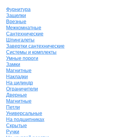
Выберите...
Фурнитура
Защелки
Производитель:
Врезные
Межкомнатные
Выберите...
Сантехнические
Шпингалеты
Завертки сантехнические
Хит:
Системы и комплекты
Умные пороги
Выберите...
Замки
Магнитные
Акция:
Накладки
На цилиндр
Выберите...
Ограничители
Дверные
Магнитные
Новинка:
Петли
Универсальные
Выберите...
На подшипниках
Скрытые
Ручки
Спецпредложение: