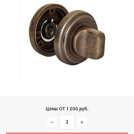
Выберите...
Производитель:
Выберите...
Хит:
Выберите...
Акция:
Выберите...
Новинка:
Цены ОТ
1 030
руб.
Выберите...
−
+
Спецпредложение: