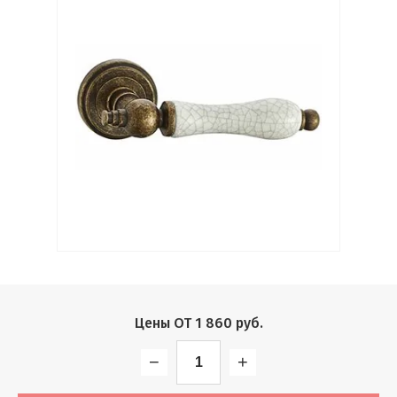
Выберите...
Производитель:
Выберите...
Хит:
Выберите...
Акция:
Выберите...
Новинка:
Цены ОТ
1 860
руб.
Выберите...
−
+
Спецпредложение: