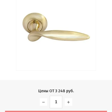
Выберите...
Производитель:
Выберите...
Хит:
Выберите...
Акция:
Выберите...
Новинка:
Цены ОТ
3 248
руб.
Выберите...
−
+
Спецпредложение: