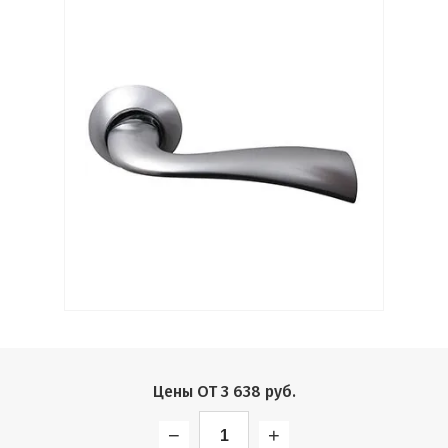
Выберите...
Производитель:
Выберите...
Хит:
Выберите...
Акция:
Выберите...
Новинка:
Выберите...
Цены ОТ
3 638
руб.
Спецпредложение:
−
+