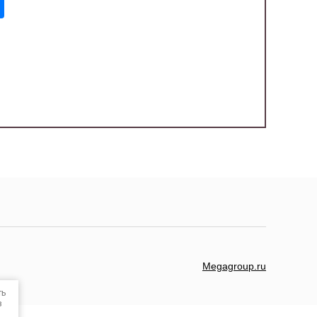
Megagroup.ru
ть
в