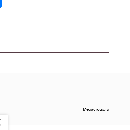
Megagroup.ru
ть
в