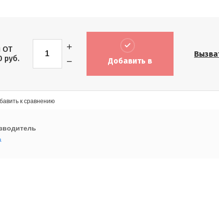
+
 ОТ
Вызва
0
руб.
−
Добавить в
корзину
бавить к сравнению
зводитель
а