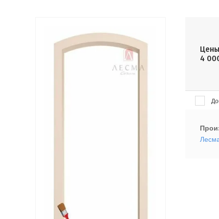
Цены
4 00
До
Прои
Лесм